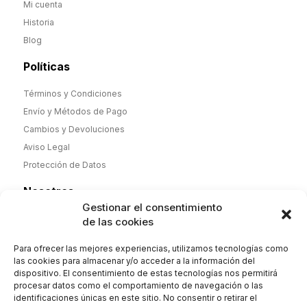
Mi cuenta
Historia
Blog
Políticas
Términos y Condiciones
Envío y Métodos de Pago
Cambios y Devoluciones
Aviso Legal
Protección de Datos
Nosotros
Gestionar el consentimiento
Desde noviembre de 2025 nueva dirección y nueva etapa,
de las cookies
pero misma calidad. Camisas y Polos de hombre y mujer
100% algodón de fabricación española y complementos.
Para ofrecer las mejores experiencias, utilizamos tecnologías como
Envío 2-4 días. Orgullosos de nuestra historia
las cookies para almacenar y/o acceder a la información del
dispositivo. El consentimiento de estas tecnologías nos permitirá
procesar datos como el comportamiento de navegación o las
identificaciones únicas en este sitio. No consentir o retirar el