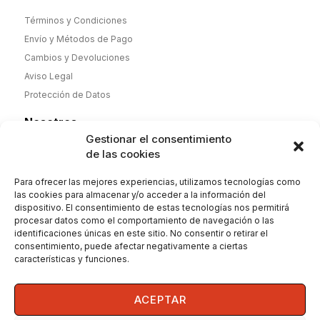
Términos y Condiciones
Envío y Métodos de Pago
Cambios y Devoluciones
Aviso Legal
Protección de Datos
Nosotros
Gestionar el consentimiento
Desde noviembre de 2025 nueva dirección y nueva etapa,
de las cookies
pero misma calidad. Camisas y Polos de hombre y mujer
100% algodón de fabricación española y complementos.
Para ofrecer las mejores experiencias, utilizamos tecnologías como
Envío 2-4 días. Orgullosos de nuestra historia
las cookies para almacenar y/o acceder a la información del
dispositivo. El consentimiento de estas tecnologías nos permitirá
procesar datos como el comportamiento de navegación o las
identificaciones únicas en este sitio. No consentir o retirar el
consentimiento, puede afectar negativamente a ciertas
Contáctanos
características y funciones.
Whatsapp: 600148975
ACEPTAR
Email: info@diegoalferez.es