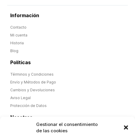
Información
Contacto
Mi cuenta
Historia
Blog
Políticas
Términos y Condiciones
Envío y Métodos de Pago
Cambios y Devoluciones
Aviso Legal
Protección de Datos
Nosotros
Gestionar el consentimiento
Desde noviembre de 2025 nueva dirección y nueva etapa,
de las cookies
pero misma calidad. Camisas y Polos de hombre y mujer