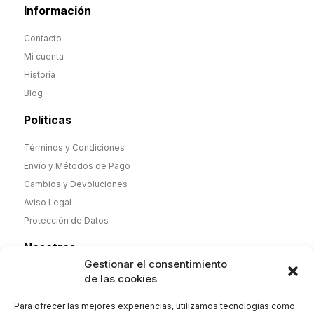
Información
Contacto
Mi cuenta
Historia
Blog
Políticas
Términos y Condiciones
Envío y Métodos de Pago
Cambios y Devoluciones
Aviso Legal
Protección de Datos
Nosotros
Gestionar el consentimiento
Desde noviembre de 2025 nueva dirección y nueva etapa,
de las cookies
pero misma calidad. Camisas y Polos de hombre y mujer
100% algodón de fabricación española y complementos.
Para ofrecer las mejores experiencias, utilizamos tecnologías como