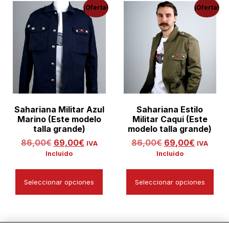
¡Oferta!
¡Oferta!
Sahariana Militar Azul
Sahariana Estilo
Marino (Este modelo
Militar Caqui (Este
talla grande)
modelo talla grande)
86,00
€
69,00
€
86,00
€
69,00
€
IVA
IVA
Incluido
Incluido
Seleccionar opciones
Seleccionar opciones