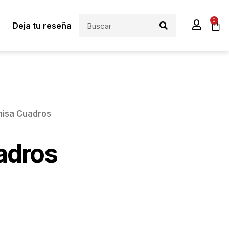
0
Deja tu reseña
misa Cuadros
adros