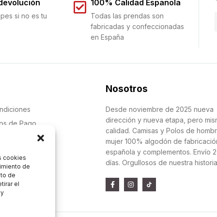
 devolución
100% Calidad Española
pes si no es tu
Todas las prendas son
fabricadas y confeccionadas
en España
Nosotros
ndiciones
Desde noviembre de 2025 nueva
dirección y nueva etapa, pero mi
dos de Pago
calidad. Camisas y Polos de homb
oluciones
mujer 100% algodón de fabricació
española y complementos. Envío 2
s cookies
días. Orgullosos de nuestra histori
 Datos
timiento de
nto de
tirar el
 y