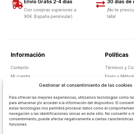
Envío Gratis 2-4 días
30 días de
Con compras superiores a
¡No te preocu
90€ (España peninsular)
talla!
Información
Políticas
Contacto
Términos y Co
Mi cuenta
Envío y Méto
Gestionar el consentimiento de las cookies
Historia
Cambios y Dev
Blog
Aviso Legal
Para ofrecer las mejores experiencias, utilizamos tecnologías como la
Protección de
para almacenar y/o acceder a la información del dispositivo. El consen
estas tecnologías nos permitirá procesar datos como el comportamie
navegación o las identificaciones únicas en este sitio. No consentir o re
consentimiento, puede afectar negativamente a ciertas características
funciones.