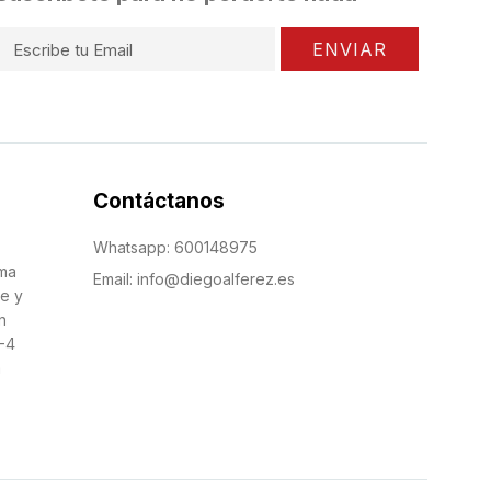
ENVIAR
Contáctanos
Whatsapp: 600148975
sma
Email: info@diegoalferez.es
re y
n
-4
a