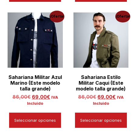
¡Oferta!
¡Oferta!
Sahariana Militar Azul
Sahariana Estilo
Marino (Este modelo
Militar Caqui (Este
talla grande)
modelo talla grande)
86,00
€
69,00
€
86,00
€
69,00
€
IVA
IVA
Incluido
Incluido
Seleccionar opciones
Seleccionar opciones