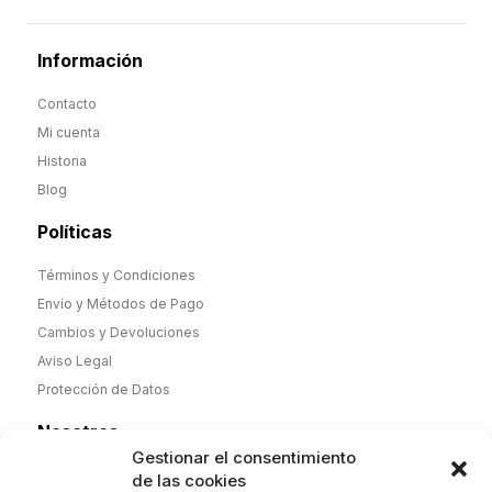
Información
Contacto
Mi cuenta
Historia
Blog
Políticas
Términos y Condiciones
Envío y Métodos de Pago
Cambios y Devoluciones
Aviso Legal
Protección de Datos
Nosotros
Gestionar el consentimiento
Desde noviembre de 2025 nueva dirección y nueva etapa,
de las cookies