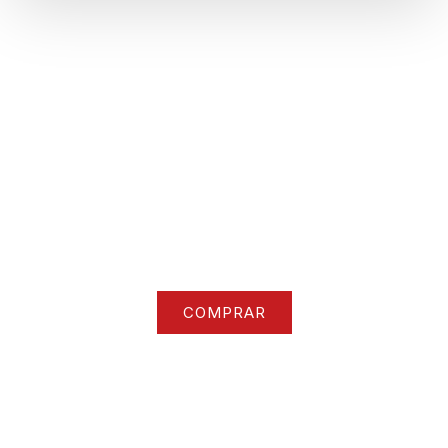
Nuestra colección
Accede a todo nuestro catalogo de ropa y
accesorios
COMPRAR