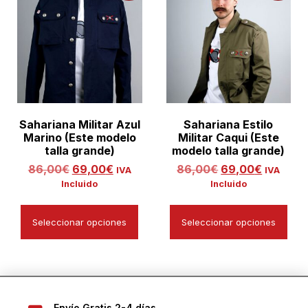
Sahariana Militar Azul
Sahariana Estilo
Marino (Este modelo
Militar Caqui (Este
talla grande)
modelo talla grande)
86,00
€
69,00
€
86,00
€
69,00
€
IVA
IVA
Incluido
Incluido
Seleccionar opciones
Seleccionar opciones
Envío Gratis 2-4 días