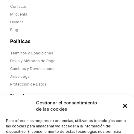
Contacto
Mi cuenta
Historia
Blog
Políticas
Términos y Condiciones
Envío y Métodos de Pago
Cambios y Devoluciones
Aviso Legal
Protección de Datos
Nosotros
Gestionar el consentimiento
Desde noviembre de 2025 nueva dirección y nueva etapa,
de las cookies
pero misma calidad. Camisas y Polos de hombre y mujer
100% algodón de fabricación española y complementos.
Para ofrecer las mejores experiencias, utilizamos tecnologías como
Envío 2-4 días. Orgullosos de nuestra historia
las cookies para almacenar y/o acceder a la información del
dispositivo. El consentimiento de estas tecnologías nos permitirá