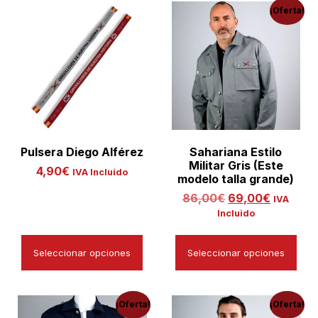
¡Oferta!
Pulsera Diego Alférez
Sahariana Estilo
Militar Gris (Este
4,90
€
IVA Incluido
modelo talla grande)
86,00
€
69,00
€
IVA
Incluido
Seleccionar opciones
Seleccionar opciones
¡Oferta!
¡Oferta!