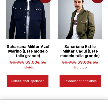
Sahariana Militar Azul
Sahariana Estilo
Marino (Este modelo
Militar Caqui (Este
talla grande)
modelo talla grande)
86,00
€
69,00
€
86,00
€
69,00
€
IVA
IVA
Incluido
Incluido
Seleccionar opciones
Seleccionar opciones