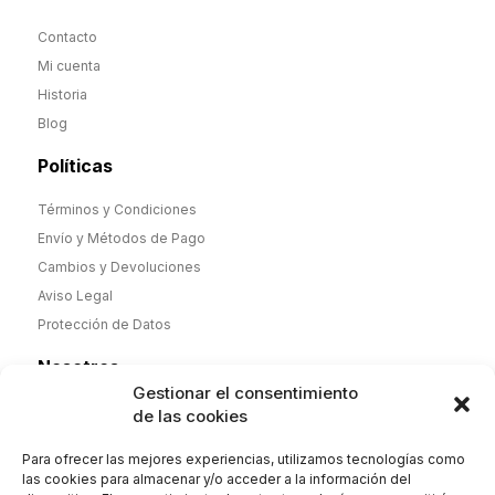
Contacto
Mi cuenta
Historia
Blog
Políticas
Términos y Condiciones
Envío y Métodos de Pago
Cambios y Devoluciones
Aviso Legal
Protección de Datos
Nosotros
Gestionar el consentimiento
Desde noviembre de 2025 nueva dirección y nueva etapa,
de las cookies
pero misma calidad. Camisas y Polos de hombre y mujer
100% algodón de fabricación española y complementos.
Para ofrecer las mejores experiencias, utilizamos tecnologías como
Envío 2-4 días. Orgullosos de nuestra historia
las cookies para almacenar y/o acceder a la información del