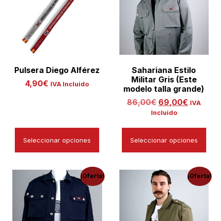
Pulsera Diego Alférez
Sahariana Estilo
Militar Gris (Este
4,90
€
IVA Incluido
modelo talla grande)
86,00
€
69,00
€
IVA
Incluido
Seleccionar opciones
Seleccionar opciones
¡Oferta!
¡Oferta!