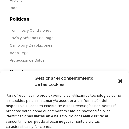
Historia
Blog
Políticas
Términos y Condiciones
Envío y Métodos de Pago
Cambios y Devoluciones
Aviso Legal
Protección de Datos
Nosotros
Gestionar el consentimiento
Desde noviembre de 2025 nueva dirección y nueva etapa,
de las cookies
pero misma calidad. Camisas y Polos de hombre y mujer
100% algodón de fabricación española y complementos.
Para ofrecer las mejores experiencias, utilizamos tecnologías como
Envío 2-4 días. Orgullosos de nuestra historia
las cookies para almacenar y/o acceder a la información del
dispositivo. El consentimiento de estas tecnologías nos permitirá
procesar datos como el comportamiento de navegación o las
identificaciones únicas en este sitio. No consentir o retirar el
consentimiento, puede afectar negativamente a ciertas
Contáctanos
características y funciones.