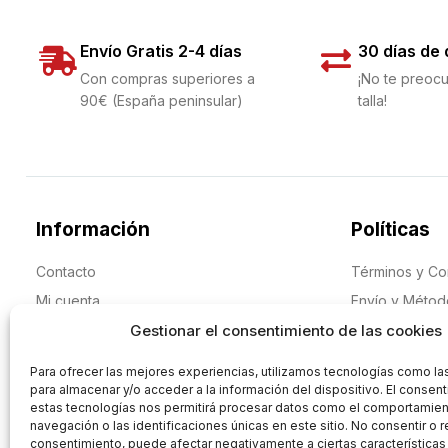
Envío Gratis 2-4 días
30 días de
Con compras superiores a
¡No te preocu
90€ (España peninsular)
talla!
Información
Políticas
Contacto
Términos y Co
Mi cuenta
Envío y Méto
Historia
Cambios y Dev
Gestionar el consentimiento de las cookies
Blog
Aviso Legal
Para ofrecer las mejores experiencias, utilizamos tecnologías como la
Protección de
para almacenar y/o acceder a la información del dispositivo. El consen
estas tecnologías nos permitirá procesar datos como el comportamie
navegación o las identificaciones únicas en este sitio. No consentir o re
consentimiento, puede afectar negativamente a ciertas características