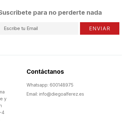
Suscribete para no perderte nada
ENVIAR
Contáctanos
Whatsapp: 600148975
sma
Email: info@diegoalferez.es
re y
n
-4
a