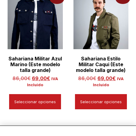
Sahariana Militar Azul
Sahariana Estilo
Marino (Este modelo
Militar Caqui (Este
talla grande)
modelo talla grande)
86,00
€
69,00
€
86,00
€
69,00
€
IVA
IVA
Incluido
Incluido
Seleccionar opciones
Seleccionar opciones