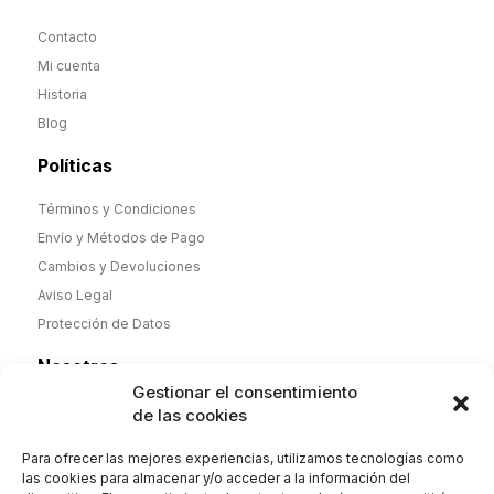
Contacto
Mi cuenta
Historia
Blog
Políticas
Términos y Condiciones
Envío y Métodos de Pago
Cambios y Devoluciones
Aviso Legal
Protección de Datos
Nosotros
Gestionar el consentimiento
Desde noviembre de 2025 nueva dirección y nueva etapa,
de las cookies
pero misma calidad. Camisas y Polos de hombre y mujer
100% algodón de fabricación española y complementos.
Para ofrecer las mejores experiencias, utilizamos tecnologías como
Envío 2-4 días. Orgullosos de nuestra historia
las cookies para almacenar y/o acceder a la información del