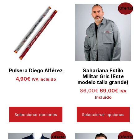
¡Oferta!
Pulsera Diego Alférez
Sahariana Estilo
Militar Gris (Este
4,90
€
IVA Incluido
modelo talla grande)
86,00
€
69,00
€
IVA
Incluido
Seleccionar opciones
Seleccionar opciones
¡Oferta!
¡Oferta!