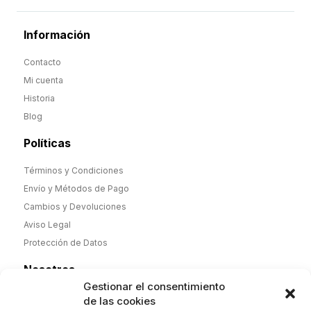
Información
Contacto
Mi cuenta
Historia
Blog
Políticas
Términos y Condiciones
Envío y Métodos de Pago
Cambios y Devoluciones
Aviso Legal
Protección de Datos
Nosotros
Gestionar el consentimiento
Desde noviembre de 2025 nueva dirección y nueva etapa,
de las cookies
pero misma calidad. Camisas y Polos de hombre y mujer