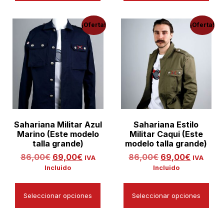
¡Oferta!
¡Oferta!
Sahariana Militar Azul
Sahariana Estilo
Marino (Este modelo
Militar Caqui (Este
talla grande)
modelo talla grande)
86,00
€
69,00
€
86,00
€
69,00
€
IVA
IVA
Incluido
Incluido
Seleccionar opciones
Seleccionar opciones